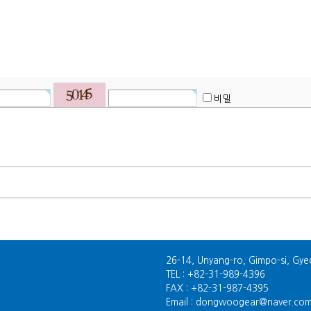
비밀
26-14, Unyang-ro, Gimpo-si, Gye
TEL : +82-31-989-4396
FAX : +82-31-987-4395
Email : dongwoogear@naver.co