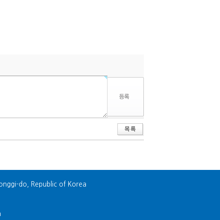
onggi-do, Republic of Korea
m