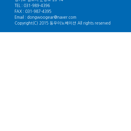
TEL : 031-989-4396
FAX : 031-987-4395
Email : dongwoogear@naver.com
Copyright(C) 2015 동우이노베이션 All rights reserved